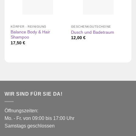
KÖRPER - REINIGUNG
GESCHENKGUTSCHEINE
GE
Balance Body & Hair
Dusch und Badetraum
Fa
Shampoo
12,00
€
1
17,50
€
WIR SIND FÜR SIE DA!
Öffnungszeiten:
Mo. - Fr. von 09:00 bis 17:00 Uhr
Samstags geschlossen