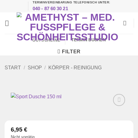
TERMINVEREINBARUNG TELEFONISCH UNTER:
Zum
040 - 87 60 30 21
Inhalt
springen
TERMIN BUCHEN
GUTSCHEINE
FILTER
START
/
SHOP
/
KÖRPER - REINIGUNG
Zur
Wunschliste
hinzufügen
6,95
€
Nicht vorrätig