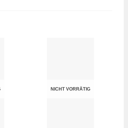
ur
Zur
hliste
Wunschliste
ufügen
hinzufügen
G
NICHT VORRÄTIG