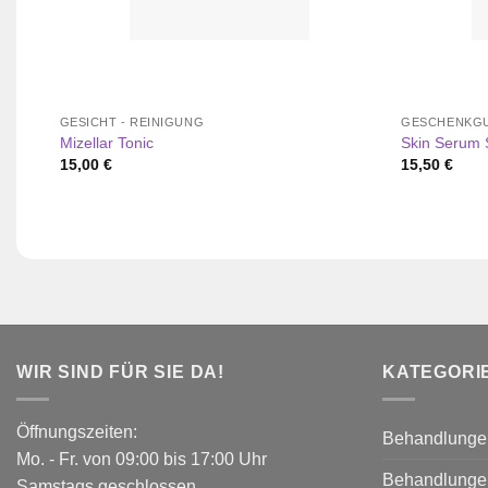
GESICHT - REINIGUNG
GESCHENKGU
Mizellar Tonic
Skin Serum 
15,00
€
15,50
€
WIR SIND FÜR SIE DA!
KATEGORI
Öffnungszeiten:
Behandlunge
Mo. - Fr. von 09:00 bis 17:00 Uhr
Behandlunge
Samstags geschlossen