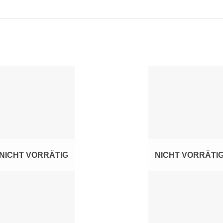
Zur
Z
Wunschliste
Wunsc
hinzufügen
hinz
NICHT VORRÄTIG
NICHT VORRÄTI