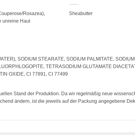
(Couperose/Rosazea),
Sheabutter
e unreine Haut
WATER), SODIUM STEARATE, SODIUM PALMITATE, SODIU
LUORPHLOGOPITE, TETRASODIUM GLUTAMATE DIACETATE
N OXIDE, CI 77891, CI 77499
tuellen Stand der Produktion. Da wir regelmäßig neue wissensc
chend ändern, ist die jeweils auf der Packung angegebene Dekla