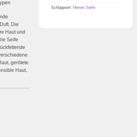
typen
Schlagwort:
Herren Seife
ende
Duft. Die
hre Haut und
Die Seife
rückfettende
 verschiedene
Haut, gerötete
nsible Haut,