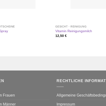
TSCHEINE
GESICHT - REINIGUNG
Spray
Vitamin Reinigungsmilch
12,50
€
EN
RECHTLICHE INFORMA
n Frauen
Allgemeine Geschäftsbedin
n Männer
Impressum