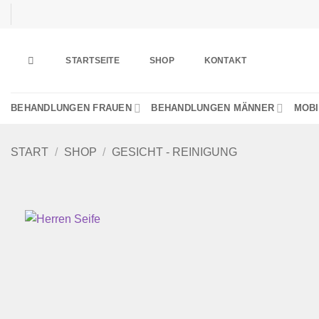
Zum
Inhalt
springen
STARTSEITE
SHOP
KONTAKT
BEHANDLUNGEN FRAUEN
BEHANDLUNGEN MÄNNER
MOBI
START
/
SHOP
/
GESICHT - REINIGUNG
Wu
h