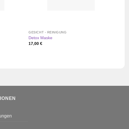
GESICHT - REINIGUNG
GESIC
Detox Maske
Tonic
17,00
€
15,0
TIONEN
gungen