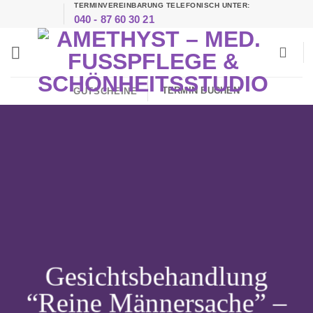
TERMINVEREINBARUNG TELEFONISCH UNTER:
Zum
040 - 87 60 30 21
Inhalt
springen
TERMIN BUCHEN
GUTSCHEINE
Gesichtsbehandlung
“Reine Männersache” –