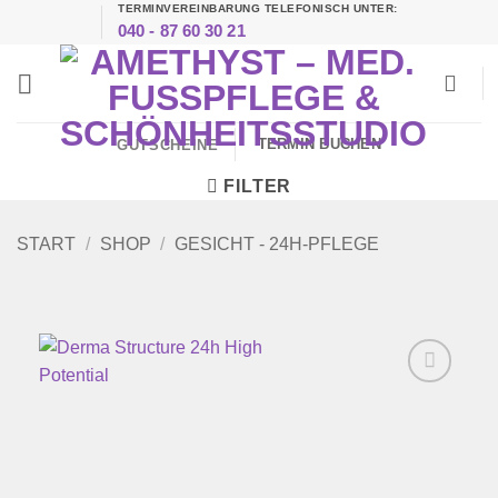
TERMINVEREINBARUNG TELEFONISCH UNTER:
Zum
040 - 87 60 30 21
Inhalt
springen
TERMIN BUCHEN
GUTSCHEINE
FILTER
START
/
SHOP
/
GESICHT - 24H-PFLEGE
Zur
Wunschliste
hinzufügen