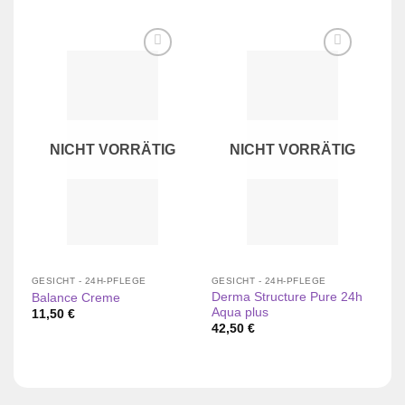
Zur
Zur
Wunschliste
Wunschliste
hinzufügen
hinzufügen
NICHT VORRÄTIG
NICHT VORRÄTIG
GESICHT - 24H-PFLEGE
GESICHT - 24H-PFLEGE
GE
Derma Structure Pure 24h
Balance Creme
Kr
Aqua plus
11,50
€
1
42,50
€