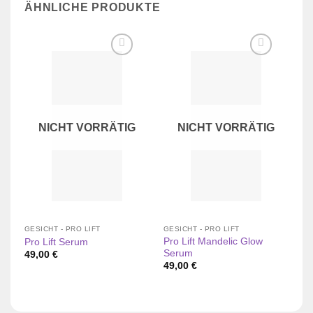
ÄHNLICHE PRODUKTE
Zur
Zur
Wunschliste
Wunschliste
hinzufügen
hinzufügen
NICHT VORRÄTIG
NICHT VORRÄTIG
GESICHT - PRO LIFT
GESICHT - PRO LIFT
Pro Lift Mandelic Glow
Pro Lift Serum
Hy
Serum
49,00
€
2
49,00
€