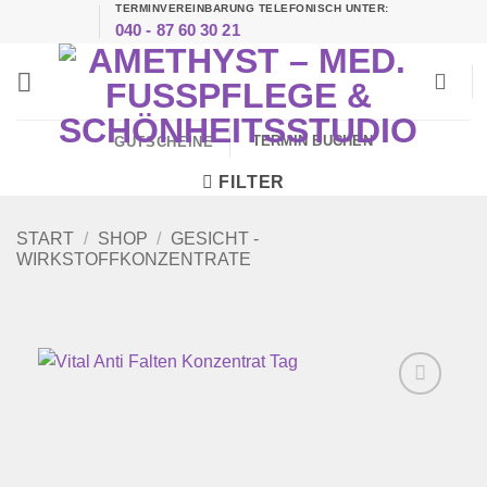
TERMINVEREINBARUNG TELEFONISCH UNTER:
Zum
040 - 87 60 30 21
Inhalt
springen
TERMIN BUCHEN
GUTSCHEINE
FILTER
START
/
SHOP
/
GESICHT -
WIRKSTOFFKONZENTRATE
Zur
Wunschliste
hinzufügen