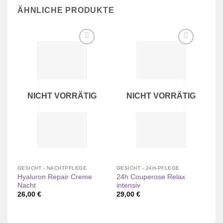
ÄHNLICHE PRODUKTE
Zur
Zur
Wunschliste
Wunschliste
hinzufügen
hinzufügen
NICHT VORRÄTIG
NICHT VORRÄTIG
GESICHT - NACHTPFLEGE
GESICHT - 24H-PFLEGE
GE
Hyaluron Repair Creme
24h Couperose Relax
Cr
Nacht
intensiv
2
26,00
€
29,00
€