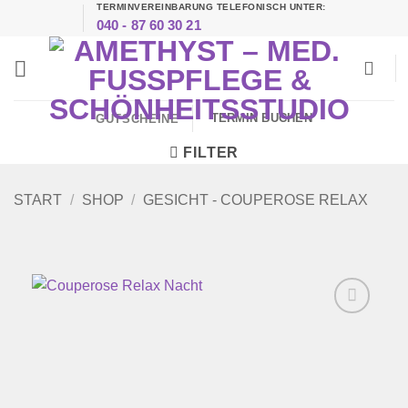
TERMINVEREINBARUNG TELEFONISCH UNTER:
Zum
040 - 87 60 30 21
Inhalt
springen
TERMIN BUCHEN
GUTSCHEINE
FILTER
START
/
SHOP
/
GESICHT - COUPEROSE RELAX
Zur
Wunschliste
hinzufügen