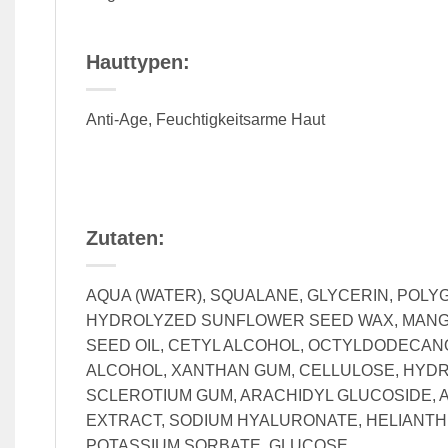
Hauttypen:
Anti-Age, Feuchtigkeitsarme Haut
Zutaten:
AQUA (WATER), SQUALANE, GLYCERIN, POLY
HYDROLYZED SUNFLOWER SEED WAX, MANGIFE
SEED OIL, CETYL ALCOHOL, OCTYLDODECANOL
ALCOHOL, XANTHAN GUM, CELLULOSE, HYD
SCLEROTIUM GUM, ARACHIDYL GLUCOSIDE, A
EXTRACT, SODIUM HYALURONATE, HELIANTH
POTASSIUM SORBATE, GLUCOSE