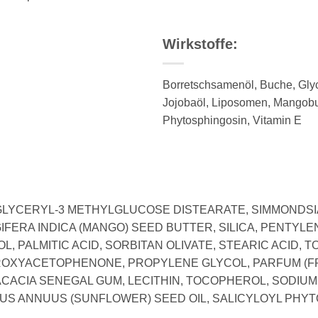
Wirkstoffe:
Borretschsamenöl, Buche, Glyc
Jojobaöl, Liposomen, Mangobut
Phytosphingosin, Vitamin E
GLYCERYL-3 METHYLGLUCOSE DISTEARATE, SIMMONDSIA 
RA INDICA (MANGO) SEED BUTTER, SILICA, PENTYLEN
, PALMITIC ACID, SORBITAN OLIVATE, STEARIC ACID,
ROXYACETOPHENONE, PROPYLENE GLYCOL, PARFUM (FR
CACIA SENEGAL GUM, LECITHIN, TOCOPHEROL, SODIUM
US ANNUUS (SUNFLOWER) SEED OIL, SALICYLOYL PHYT