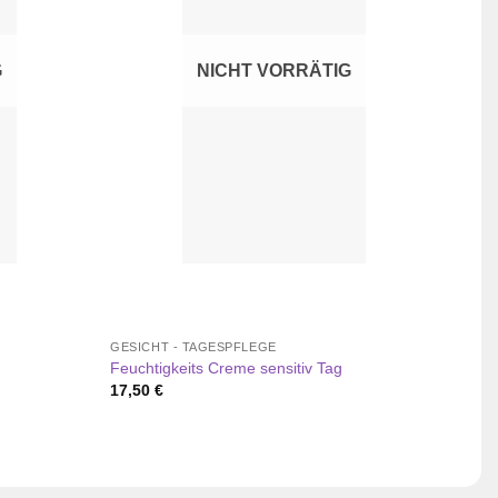
G
NICHT VORRÄTIG
GESICHT - TAGESPFLEGE
GESI
Feuchtigkeits Creme sensitiv Tag
SENS
17,50
€
20,0