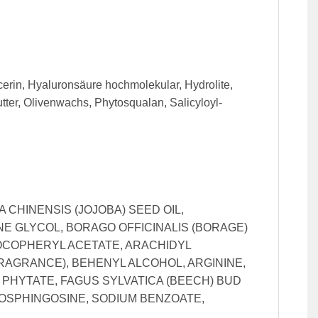
erin, Hyaluronsäure hochmolekular, Hydrolite,
ter, Olivenwachs, Phytosqualan, Salicyloyl-
CHINENSIS (JOJOBA) SEED OIL,
E GLYCOL, BORAGO OFFICINALIS (BORAGE)
 TOCOPHERYL ACETATE, ARACHIDYL
AGRANCE), BEHENYL ALCOHOL, ARGININE,
 PHYTATE, FAGUS SYLVATICA (BEECH) BUD
OSPHINGOSINE, SODIUM BENZOATE,