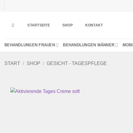
Zum
Inhalt
springen
STARTSEITE
SHOP
KONTAKT
BEHANDLUNGEN FRAUEN
BEHANDLUNGEN MÄNNER
MOBI
START
/
SHOP
/
GESICHT - TAGESPFLEGE
Wu
h