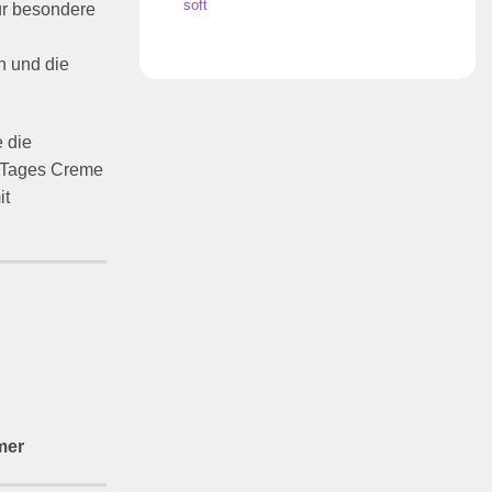
soft
ür besondere
n und die
e die
n Tages Creme
it
mer