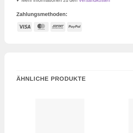
✔ Mehr Informationen zu den
Versandkosten
Zahlungsmethoden:
Visa
MasterCard
Sofort
PayPal
ÄHNLICHE PRODUKTE
Zur
Wunschliste
hinzufügen