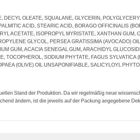
 DECYL OLEATE, SQUALANE, GLYCERIN, POLYGLYCERYL
LMITIC ACID, STEARIC ACID, BORAGO OFFICINALIS (BO
ERYL ACETATE, ISOPROPYL MYRISTATE, XANTHAN GUM
OPYLENE GLYCOL, PERSEA GRATISSIMA (AVOCADO) OIL
UM GUM, ACACIA SENEGAL GUM, ARACHIDYL GLUCOSIDE
, TOCOPHEROL, SODIUM PHYTATE, FAGUS SYLVATICA (
PAEA (OLIVE) OIL UNSAPONIFIABLE, SALICYLOYL PHYT
tuellen Stand der Produktion. Da wir regelmäßig neue wissensc
chend ändern, ist die jeweils auf der Packung angegebene Dekla