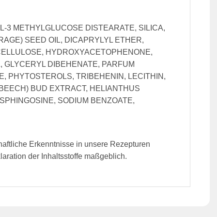
-3 METHYLGLUCOSE DISTEARATE, SILICA,
RAGE) SEED OIL, DICAPRYLYL ETHER,
, CELLULOSE, HYDROXYACETOPHENONE,
, GLYCERYL DIBEHENATE, PARFUM
, PHYTOSTEROLS, TRIBEHENIN, LECITHIN,
BEECH) BUD EXTRACT, HELIANTHUS
OSPHINGOSINE, SODIUM BENZOATE,
haftliche Erkenntnisse in unsere Rezepturen
ration der Inhaltsstoffe maßgeblich.