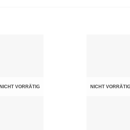
Zur
Z
Wunschliste
Wunsc
hinzufügen
hinz
NICHT VORRÄTIG
NICHT VORRÄTI