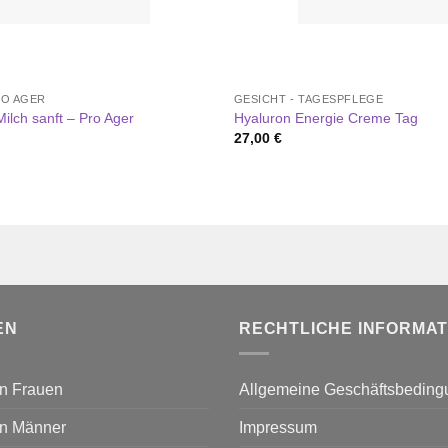
RO AGER
GESICHT - TAGESPFLEGE
ilch sanft – Pro Ager
Hyaluron Energie Creme Tag
27,00
€
EN
RECHTLICHE INFORMA
n Frauen
Allgemeine Geschäftsbedin
n Männer
Impressum