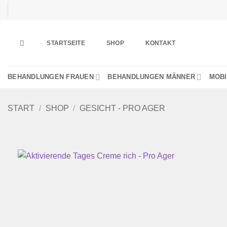
Zum
Inhalt
springen
STARTSEITE
SHOP
KONTAKT
BEHANDLUNGEN FRAUEN
BEHANDLUNGEN MÄNNER
MOBI
START
/
SHOP
/
GESICHT - PRO AGER
Wu
h