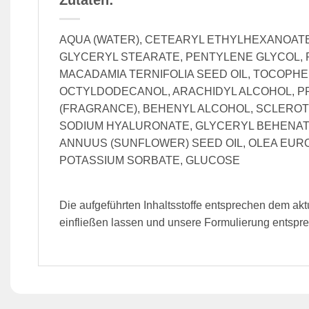
Zutaten:
AQUA (WATER), CETEARYL ETHYLHEXANOATE,
GLYCERYL STEARATE, PENTYLENE GLYCOL, PA
MACADAMIA TERNIFOLIA SEED OIL, TOCOPH
OCTYLDODECANOL, ARACHIDYL ALCOHOL, PR
(FRAGRANCE), BEHENYL ALCOHOL, SCLEROTI
SODIUM HYALURONATE, GLYCERYL BEHENATE
ANNUUS (SUNFLOWER) SEED OIL, OLEA EURO
POTASSIUM SORBATE, GLUCOSE
Die aufgeführten Inhaltsstoffe entsprechen dem ak
einfließen lassen und unsere Formulierung entspre