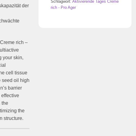
Schlagwort:
Aktivierende Tages Creme
skapazität der
rich - Pro Ager
eschwächte
 Creme rich –
ultiactive
g your skin,
ial
e cell tissue
seed oil high
n’s barrier
 effective
 the
timizing the
 structure.