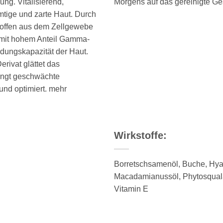
ung. Vitalisierend,
Morgens auf das gereinigte Ges
amtige und zarte Haut. Durch
stoffen aus dem Zellgewebe
mit hohem Anteil Gamma-
ndungskapazität der Haut.
rivat glättet das
dingt geschwächte
und optimiert. mehr
Wirkstoffe:
Borretschsamenöl, Buche, Hya
Macadamianussöl, Phytosqualan
Vitamin E