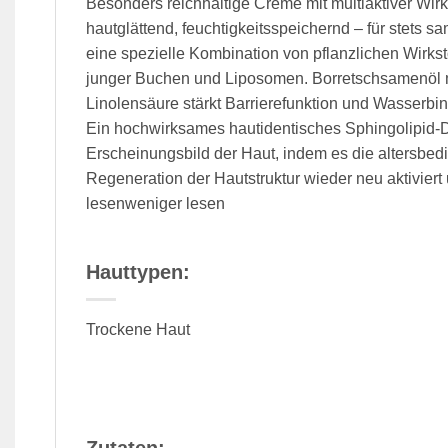
Besonders reichhaltige Creme mit multiaktiver Wirk
hautglättend, feuchtigkeitsspeichernd – für stets s
eine spezielle Kombination von pflanzlichen Wirk
junger Buchen und Liposomen. Borretschsamenöl 
Linolensäure stärkt Barrierefunktion und Wasserbi
Ein hochwirksames hautidentisches Sphingolipid-De
Erscheinungsbild der Haut, indem es die altersbe
Regeneration der Hautstruktur wieder neu aktiviert 
lesenweniger lesen
Hauttypen:
Trockene Haut