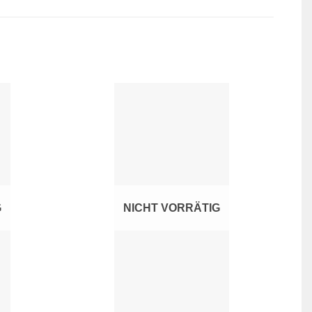
ur
Zur
hliste
Wunschliste
ufügen
hinzufügen
G
NICHT VORRÄTIG