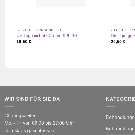
GESICHT - SONNENPFLEGE
GESICHT - P
UV Tagesschutz Creme SPF 10
Reinigungs M
19,50
€
20,50
€
WIR SIND FÜR SIE DA!
KATEGORI
Öffnungszeiten:
Behandlunge
Mo. - Fr. von 09:00 bis 17:00 Uhr
Behandlunge
Samstags geschlossen