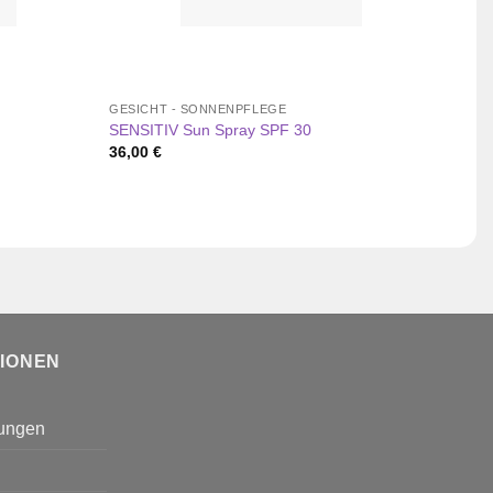
GESICHT - SONNENPFLEGE
GESIC
SENSITIV Sun Spray SPF 30
Pro L
36,00
€
47,0
TIONEN
gungen