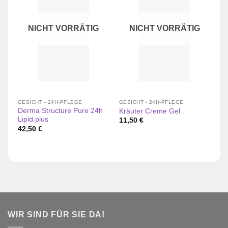
NICHT VORRÄTIG
NICHT VORRÄTIG
GESICHT - 24H-PFLEGE
GESICHT - 24H-PFLEGE
GE
Derma Structure Pure 24h
Kräuter Creme Gel
24
Lipid plus
11,50
€
2
42,50
€
WIR SIND FÜR SIE DA!