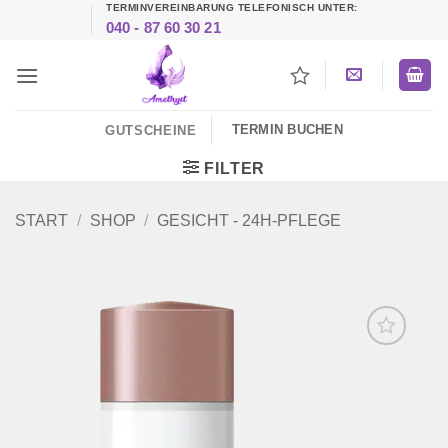
TERMINVEREINBARUNG TELEFONISCH UNTER:
Zum
040 - 87 60 30 21
Inhalt
springen
TERMIN BUCHEN
GUTSCHEINE
FILTER
START
/
SHOP
/
GESICHT - 24H-PFLEGE
Zur
Wunschliste
hinzufügen