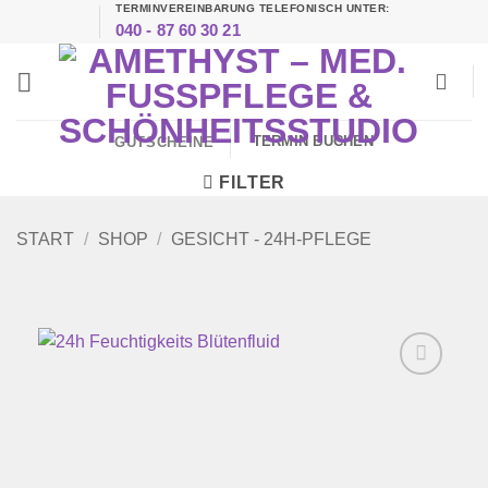
TERMINVEREINBARUNG TELEFONISCH UNTER:
Zum
040 - 87 60 30 21
Inhalt
springen
TERMIN BUCHEN
GUTSCHEINE
FILTER
START
/
SHOP
/
GESICHT - 24H-PFLEGE
Zur
Wunschliste
hinzufügen