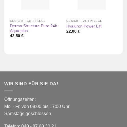
GESICHT - 24H-PFLEGE
GESICHT - 24H-PFLEGE
GE
Derma Structure Pure 24h
Hyaluron Power Lift
24
Aqua plus
22,00
€
1
42,50
€
WIR SIND FÜR SIE DA!
Öffnungszeiten:
Mo. - Fr. von 09:00 bis 17:00 Uhr
Samstags geschlossen
Telefon:
040 - 87 60 30 21