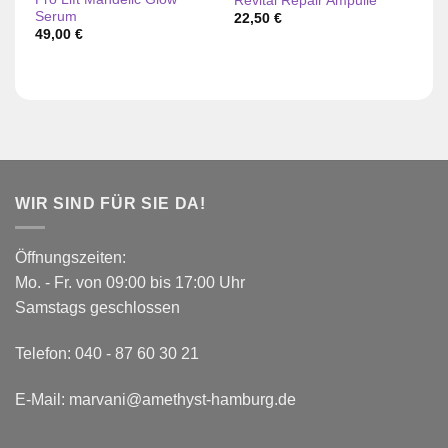
Revital Repair Ampulle
Re
Serum
22,50
€
2
49,00
€
WIR SIND FÜR SIE DA!
Öffnungszeiten:
Mo. - Fr. von 09:00 bis 17:00 Uhr
Samstags geschlossen
Telefon:
040 - 87 60 30 21
E-Mail:
marvani@amethyst-hamburg.de