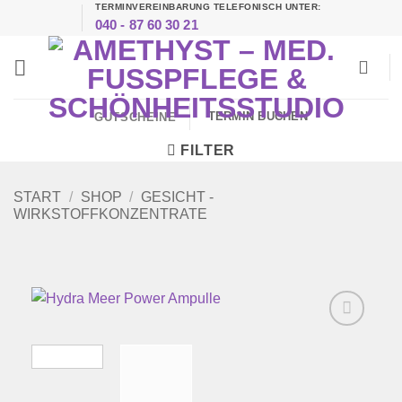
TERMINVEREINBARUNG TELEFONISCH UNTER:
Zum
040 - 87 60 30 21
Inhalt
springen
TERMIN BUCHEN
GUTSCHEINE
FILTER
START
/
SHOP
/
GESICHT -
WIRKSTOFFKONZENTRATE
Zur
Wunschliste
hinzufügen