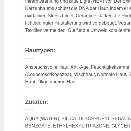
Infrarotstrahlung und Blue Light (HEV) vor. Der Ext
Kerzenbaums schützt die DNA der Haut, indem er 
oxidativen Stress bildet. Ceramide stärken die Hydro
lichtbedingter Hautalterung wird vorgebeugt. Vegan
Textilien vermeiden. Gut für die Umwelt: korallenfr
Hauttypen:
Anspruchsvolle Haut, Anti-Age, Feuchtigkeitsarme 
(Couperose/Rosazea), Mischhaut, Normale Haut, S
Haut, Ölige unreine Haut
Zutaten:
AQUA (WATER), SILICA, DIISOPROPYL SEB
BENZOATE, ETHYLHEXYL TRIAZONE, GLYCERI