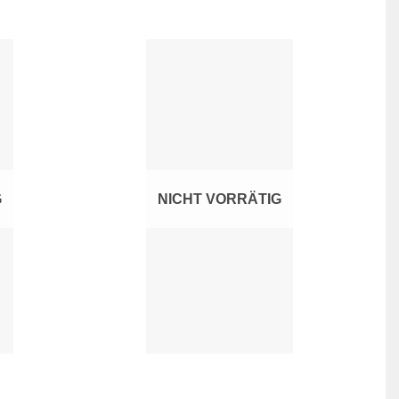
ur
Zur
hliste
Wunschliste
ufügen
hinzufügen
G
NICHT VORRÄTIG