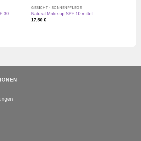
GESICHT - SONNENPFLEGE
GESI
F 30
Natural Make-up SPF 10 mittel
Coup
17,50
€
22,0
TIONEN
gungen