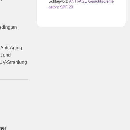
Schlagwort:
ANTI-AGE Gesichtscreme
getönt SPF 20
d
bedingten
 Anti-Aging
t und
r UV-Strahlung
mer