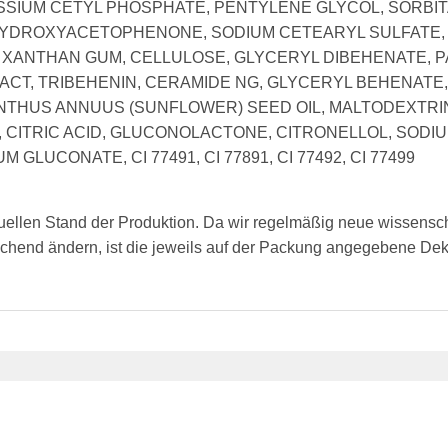
SIUM CETYL PHOSPHATE, PENTYLENE GLYCOL, SORBITAN
YDROXYACETOPHENONE, SODIUM CETEARYL SULFATE, 
T, XANTHAN GUM, CELLULOSE, GLYCERYL DIBEHENATE,
T, TRIBEHENIN, CERAMIDE NG, GLYCERYL BEHENATE,
ANTHUS ANNUUS (SUNFLOWER) SEED OIL, MALTODEXTRI
 CITRIC ACID, GLUCONOLACTONE, CITRONELLOL, SODI
GLUCONATE, CI 77491, CI 77891, CI 77492, CI 77499
tuellen Stand der Produktion. Da wir regelmäßig neue wissensc
chend ändern, ist die jeweils auf der Packung angegebene Dekla