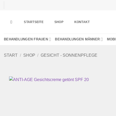
Zum
Inhalt
springen
STARTSEITE
SHOP
KONTAKT
BEHANDLUNGEN FRAUEN
BEHANDLUNGEN MÄNNER
MOBI
START
/
SHOP
/
GESICHT - SONNENPFLEGE
Wu
h