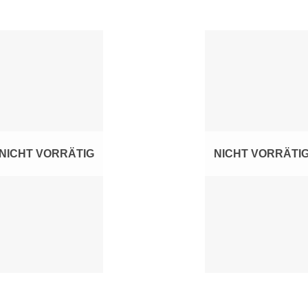
Zur
Z
Wunschliste
Wunsc
hinzufügen
hinz
NICHT VORRÄTIG
NICHT VORRÄTI