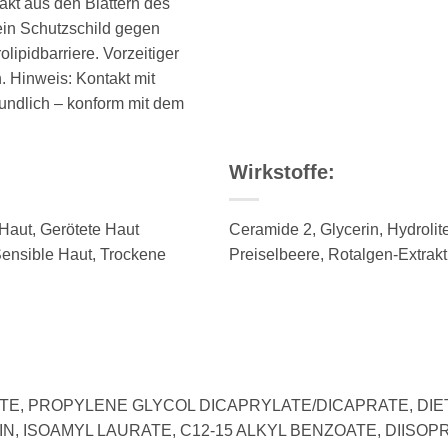
rakt aus den Blättern des
ein Schutzschild gegen
lipidbarriere. Vorzeitiger
. Hinweis: Kontakt mit
eundlich – konform mit dem
Wirkstoffe:
Haut, Gerötete Haut
Ceramide 2, Glycerin, Hydroli
ensible Haut, Trockene
Preiselbeere, Rotalgen-Extrakt
ACATE, PROPYLENE GLYCOL DICAPRYLATE/DICAPRATE, 
N, ISOAMYL LAURATE, C12-15 ALKYL BENZOATE, DIISOP