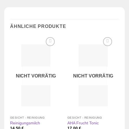
ÄHNLICHE PRODUKTE
Zur
Zur
Wunschliste
Wunschliste
hinzufügen
hinzufügen
NICHT VORRÄTIG
NICHT VORRÄTIG
GESICHT - REINIGUNG
GESICHT - REINIGUNG
GE
Reinigungsmilch
AHA Frucht Tonic
He
14,50
€
17,00
€
6