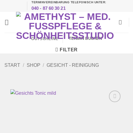
TERMINVEREINBARUNG TELEFONISCH UNTER:
Zum
040 - 87 60 30 21
Inhalt
springen
TERMIN BUCHEN
GUTSCHEINE
FILTER
START
/
SHOP
/
GESICHT - REINIGUNG
Zur
Wunschliste
hinzufügen