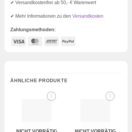
✔ Versandkostenfrei ab 50,- € Warenwert
✔ Mehr Informationen zu den
Versandkosten
Zahlungsmethoden:
Visa
MasterCard
Sofort
PayPal
ÄHNLICHE PRODUKTE
Zur
Zur
Wunschliste
Wunschliste
hinzufügen
hinzufügen
NICHT VORRÄTIG
NICHT VORRÄTIG