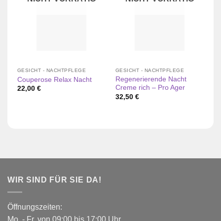
GESICHT - NACHTPFLEGE
GESICHT - NACHTPFLEGE
GE
Regenerierende Nacht
Couperose Relax Nacht
Co
Creme rich – Pro Ager
22,00
€
1
32,50
€
WIR SIND FÜR SIE DA!
Öffnungszeiten:
Mo. - Fr. von 09:00 bis 17:00 Uhr