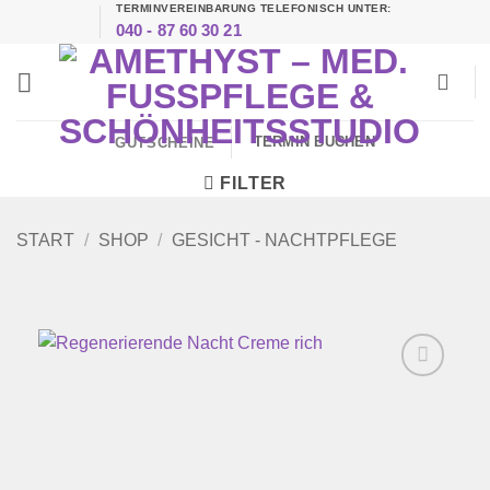
TERMINVEREINBARUNG TELEFONISCH UNTER:
Zum
040 - 87 60 30 21
Inhalt
springen
TERMIN BUCHEN
GUTSCHEINE
FILTER
START
/
SHOP
/
GESICHT - NACHTPFLEGE
Zur
Wunschliste
hinzufügen