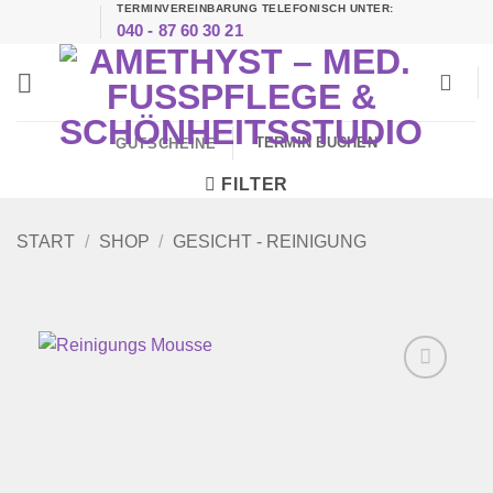
TERMINVEREINBARUNG TELEFONISCH UNTER:
Zum
040 - 87 60 30 21
Inhalt
springen
TERMIN BUCHEN
GUTSCHEINE
FILTER
START
/
SHOP
/
GESICHT - REINIGUNG
Zur
Wunschliste
hinzufügen